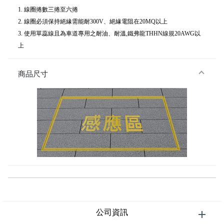
1. 線圈捲數三捲至六捲
2. 線圈必須保持絕緣需能耐300V、絕緣電阻在20MQ以上
3. 使用單蕊線且為車道專用之耐油、耐溫,鐵弗龍THHN線規20AWG以
上
商品尺寸
公司資訊