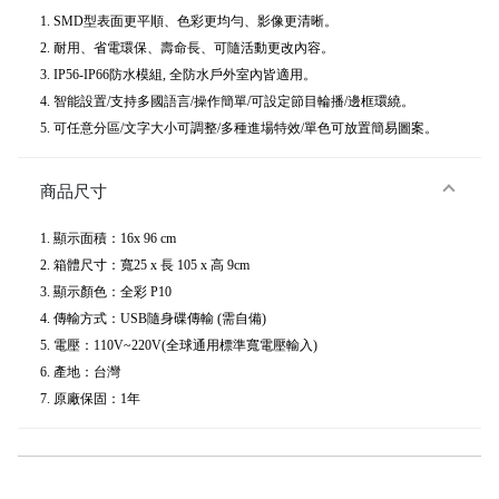
1. SMD型表面更平順、色彩更均勻、影像更清晰。
2. 耐用、省電環保、壽命長、可隨活動更改內容。
3. IP56-IP66防水模組, 全防水戶外室內皆適用。
4. 智能設置/支持多國語言/操作簡單/可設定節目輪播/邊框環繞。
5. 可任意分區/文字大小可調整/多種進場特效/單色可放置簡易圖案。
商品尺寸
1. 顯示面積：16x 96 cm
2. 箱體尺寸：寬25 x 長 105 x 高 9cm
3. 顯示顏色：全彩 P10
4. 傳輸方式：USB隨身碟傳輸 (需自備)
5. 電壓：110V~220V(全球通用標準寬電壓輸入)
6. 產地：台灣
7. 原廠保固：1年