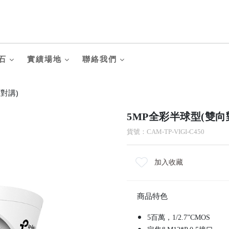
石
實績場地
聯絡我們
對講)
5MP全彩半球型(雙向
貨號：CAM-TP-VIGI-C450
加入收藏
商品特色
5百萬，1/2.7”CMOS