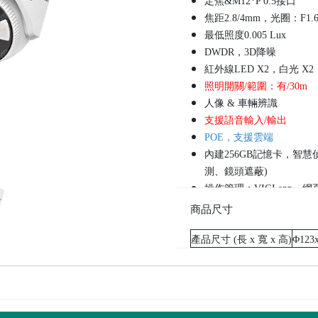
定焦&M12*P 0.5接口
焦距2.8/4mm，光圈：F1.
最低照度0.005 Lux
DWDR，3D降噪
紅外線LED X2，白光 X2
照明開關/範圍：有/30m
人像 & 車輛辨識
支援語音輸入/輸出
POE，支援雲端
內建256GB記憶卡，智
測、鏡頭遮蔽)
操作管理：VIGI app、網頁、VI
材質：塑膠
商品尺寸
產品尺寸 (長 x 寬 x 高)
Φ123