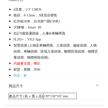
4百萬，1/3" CMOS
鏡頭：4-12mm，3倍混合變焦
紅外線30米，白光燈*3顆(30米)
3D降噪，Smart IR
自訂8個巡邏路線，人像&車輛辨識
H.265+，VIGI App
智慧偵測 (人物及車輛辨識、入侵偵測、越線偵測、人物
偵測、車輛偵測、區域入侵偵測、離開區域偵測、物體丟
棄偵測、物體移除偵測)
內建麥克風、喇叭
材質：塑膠，IP66
POE：有
商品尺寸
產品尺寸 (長 x 寬 x 高)
139*136*107 mm