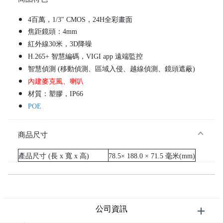
4百萬，1/3" CMOS，24H全彩畫面
焦距鏡頭：4mm
紅外線30米，3D降噪
H.265+ 智慧編碼，VIGI app 遠端監控
智慧偵測 (移動偵測、區域入侵、越線偵測、鏡頭遮蔽)
內建麥克風、喇叭
材質：塑膠，IP66
POE
商品尺寸
產品尺寸 (長 x 寬 x 高)
78.5× 188.0 × 71.5 毫米(mm)
公司資訊