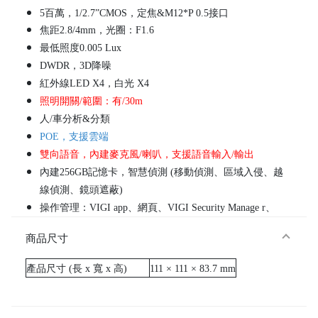
5百萬，1/2.7”CMOS，定焦&M12*P 0.5接口
焦距2.8/4mm，光圈：F1.6
最低照度0.005 Lux
DWDR，3D降噪
紅外線LED X4，白光 X4
照明開關/範圍：有/30m
人/車分析&分類
POE，支援雲端
雙向語音，內建麥克風/喇叭，支援語音輸入/輸出
內建256GB記憶卡，智慧偵測 (移動偵測、區域入侵、越
線偵測、鏡頭遮蔽)
操作管理：VIGI app、網頁、VIGI Security Manage r、
VIGI VMS
商品尺寸
材質：金屬，防護IP67
產品尺寸
(長 x 寬 x 高)
111 × 111 × 83.7 mm